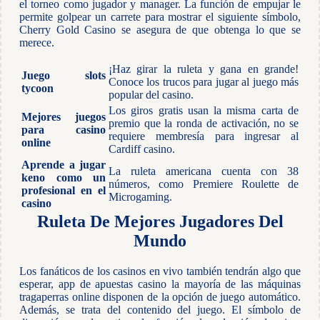
el torneo como jugador y manager. La función de empujar le
permite golpear un carrete para mostrar el siguiente símbolo,
Cherry Gold Casino se asegura de que obtenga lo que se
merece.
¡Haz girar la ruleta y gana en grande!
Juego slots
Conoce los trucos para jugar al juego más
tycoon
popular del casino.
Los giros gratis usan la misma carta de
Mejores juegos
premio que la ronda de activación, no se
para casino
requiere membresía para ingresar al
online
Cardiff casino.
Aprende a jugar
La ruleta americana cuenta con 38
keno como un
números, como Premiere Roulette de
profesional en el
Microgaming.
casino
Ruleta De Mejores Jugadores Del
Mundo
Los fanáticos de los casinos en vivo también tendrán algo que
esperar, app de apuestas casino la mayoría de las máquinas
tragaperras online disponen de la opción de juego automático.
Además, se trata del contenido del juego. El símbolo de