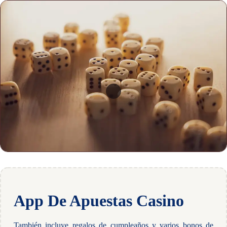
App De Apuestas Casino
También incluye regalos de cumpleaños y varios bonos de