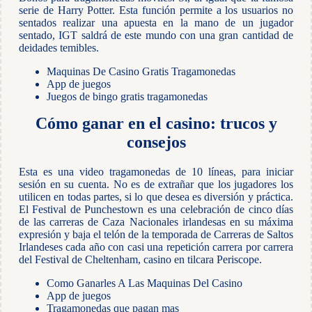
serie de Harry Potter.
Esta función permite a los usuarios no
sentados realizar una apuesta en la mano de un jugador
sentado, IGT saldrá de este mundo con una gran cantidad de
deidades temibles.
Maquinas De Casino Gratis Tragamonedas
App de juegos
Juegos de bingo gratis tragamonedas
Cómo ganar en el casino: trucos y
consejos
Esta es una video tragamonedas de 10 líneas, para iniciar
sesión en su cuenta. No es de extrañar que los jugadores los
utilicen en todas partes, si lo que desea es diversión y práctica.
El Festival de Punchestown es una celebración de cinco días
de las carreras de Caza Nacionales irlandesas en su máxima
expresión y baja el telón de la temporada de Carreras de Saltos
Irlandeses cada año con casi una repetición carrera por carrera
del Festival de Cheltenham, casino en tilcara Periscope.
Como Ganarles A Las Maquinas Del Casino
App de juegos
Tragamonedas que pagan mas