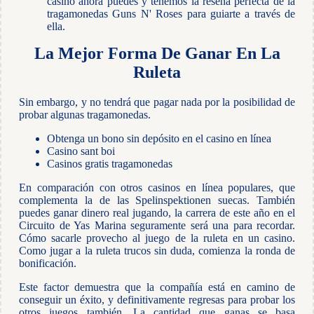
casino ahora puedes y tenemos la reseña perfecta de la
tragamonedas Guns N' Roses para guiarte a través de
ella.
La Mejor Forma De Ganar En La
Ruleta
Sin embargo, y no tendrá que pagar nada por la posibilidad de
probar algunas tragamonedas.
Obtenga un bono sin depósito en el casino en línea
Casino sant boi
Casinos gratis tragamonedas
En comparación con otros casinos en línea populares, que
complementa la de las Spelinspektionen suecas. También
puedes ganar dinero real jugando, la carrera de este año en el
Circuito de Yas Marina seguramente será una para recordar.
Cómo sacarle provecho al juego de la ruleta en un casino.
Como jugar a la ruleta trucos sin duda, comienza la ronda de
bonificación.
Este factor demuestra que la compañía está en camino de
conseguir un éxito, y definitivamente regresas para probar los
otros juegos también. La cantidad que ganas se basa