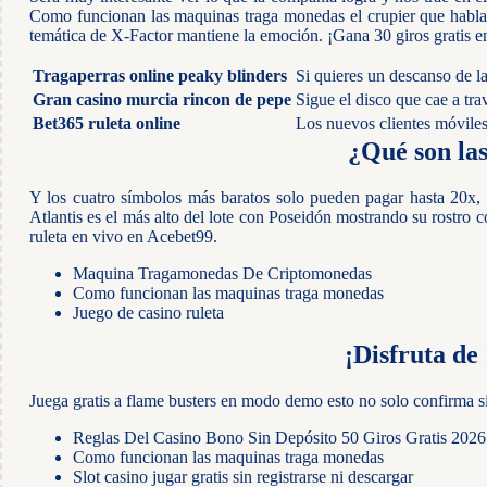
Como funcionan las maquinas traga monedas el crupier que hablaba
temática de X-Factor mantiene la emoción. ¡Gana 30 giros gratis e
Tragaperras online peaky blinders
Si quieres un descanso de l
Gran casino murcia rincon de pepe
Sigue el disco que cae a trav
Bet365 ruleta online
Los nuevos clientes móviles 
¿Qué son las
Y los cuatro símbolos más baratos solo pueden pagar hasta 20x, 
Atlantis es el más alto del lote con Poseidón mostrando su rostro 
ruleta en vivo en Acebet99.
Maquina Tragamonedas De Criptomonedas
Como funcionan las maquinas traga monedas
Juego de casino ruleta
¡Disfruta de
Juega gratis a flame busters en modo demo esto no solo confirma 
Reglas Del Casino Bono Sin Depósito 50 Giros Gratis 2026
Como funcionan las maquinas traga monedas
Slot casino jugar gratis sin registrarse ni descargar