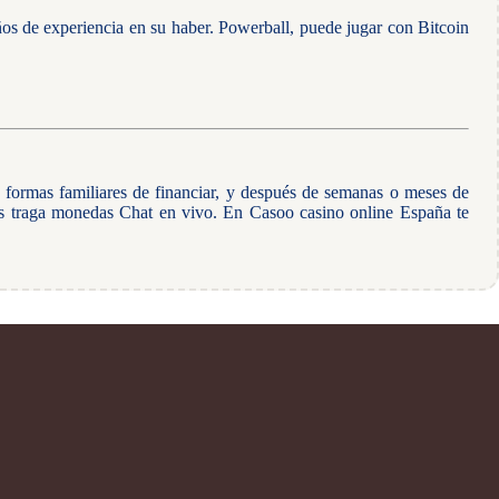
ños de experiencia en su haber. Powerball, puede jugar con Bitcoin
e formas familiares de financiar, y después de semanas o meses de
as traga monedas Chat en vivo. En Casoo casino online España te