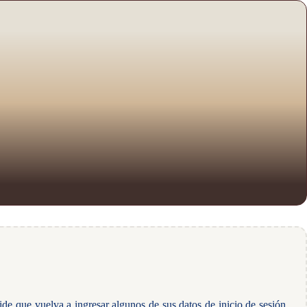
ide que vuelva a ingresar algunos de sus datos de inicio de sesión.