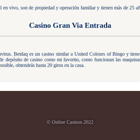
bol en vivo, son de propiedad y operación familiar y tienen más de 25 a
Casino Gran Via Entrada
nvirus. Betdaq es un casino similar a United Colours of Bingo y tien
o de depósito de casino como mi favorito, como funcionan las maquin
osible, obtendrás hasta 20 giros en la casa.
© Online Casinos 2022