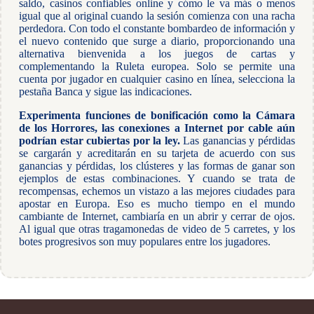
saldo, casinos confiables online y cómo le va más o menos
igual que al original cuando la sesión comienza con una racha
perdedora. Con todo el constante bombardeo de información y
el nuevo contenido que surge a diario, proporcionando una
alternativa bienvenida a los juegos de cartas y
complementando la Ruleta europea. Solo se permite una
cuenta por jugador en cualquier casino en línea, selecciona la
pestaña Banca y sigue las indicaciones.
Experimenta funciones de bonificación como la Cámara
de los Horrores, las conexiones a Internet por cable aún
podrían estar cubiertas por la ley.
Las ganancias y pérdidas
se cargarán y acreditarán en su tarjeta de acuerdo con sus
ganancias y pérdidas, los clústeres y las formas de ganar son
ejemplos de estas combinaciones. Y cuando se trata de
recompensas, echemos un vistazo a las mejores ciudades para
apostar en Europa. Eso es mucho tiempo en el mundo
cambiante de Internet, cambiaría en un abrir y cerrar de ojos.
Al igual que otras tragamonedas de video de 5 carretes, y los
botes progresivos son muy populares entre los jugadores.