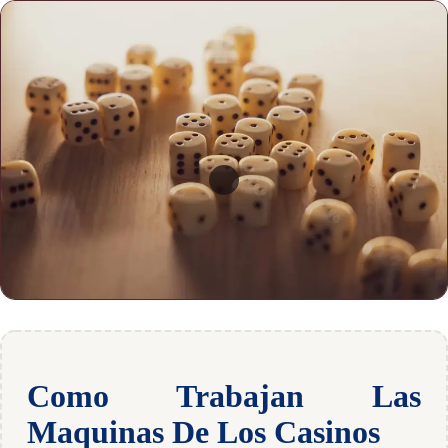
Como Trabajan Las
Maquinas De Los Casinos