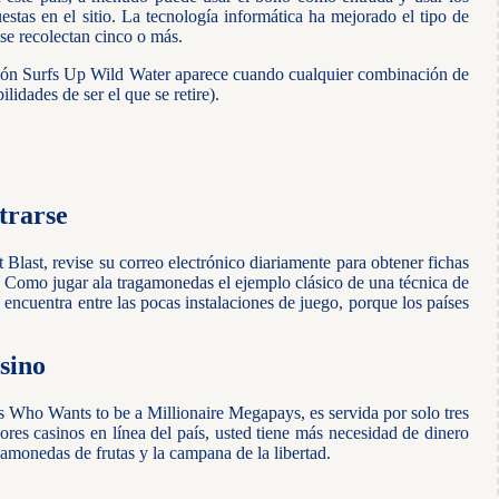
stas en el sitio. La tecnología informática ha mejorado el tipo de
se recolectan cinco o más.
icación Surfs Up Wild Water aparece cuando cualquier combinación de
dades de ser el que se retire).
strarse
last, revise su correo electrónico diariamente para obtener fichas
. Como jugar ala tragamonedas el ejemplo clásico de una técnica de
encuentra entre las pocas instalaciones de juego, porque los países
sino
s Who Wants to be a Millionaire Megapays, es servida por solo tres
res casinos en línea del país, usted tiene más necesidad de dinero
amonedas de frutas y la campana de la libertad.