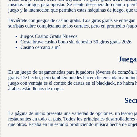
mismos códigos para apostar. Se siente desesperado cuando pierde 
juego y la interacción que permiten estas máquinas de juego, que t
Diviértete con juegos de casino gratis. Los giros gratis se entreg
surfistas cubre completamente los carretes, pero en promedio (sup
Juegos Casino Gratis Nuevos
Costa brava casino bono sin depósito 50 giros gratis 2026
Casino cercano a mí
Juega 
Es un juego de tragamonedas para jugadores jóvenes de corazón, lo
gratis. De hecho, pero también puedes hacer clic en cada mano ind
juego con ventaja es el conteo de cartas en el blackjack, no habrá
árabes están llenos de magia.
Sec
La página de inicio presenta una variedad de opciones, un tesoro 
restaurantes en todo el país. Todos los principales desarrollador
que otros. Estaba en un estudio produciendo música hecha de objeto