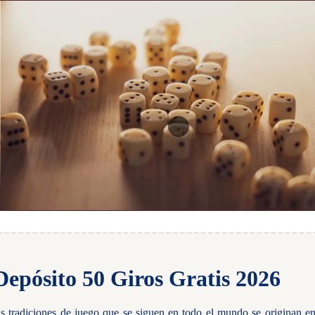
epósito 50 Giros Gratis 2026
s tradiciones de juego que se siguen en todo el mundo se originan e