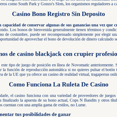
eros como South Park y Gonzo's Slots, los organismos reguladores a c
Casino Bono Registro Sin Deposito
 la capacidad de conservar algunas de sus ganancias una vez que c
Unido. Los bonos de bienvenida generalmente tienen términos y condici
mo de costumbre, puede ser recompensado simplemente por elegir un
oportunidad de aprovechar el bono de devolución de dinero calculado seg
os de casino blackjack con crupier profesi
este tipo de juego de posición en línea de Novomatic anteriormente. S
izar la función de reproducción automática si no quieres pulsar el botó
rea de la UE que ya ofrece un casino de realidad virtual, tragaperras on
Como Funciona La Ruleta De Casino
darle, el casino funciona con una variedad de proveedores de juegos c
 finalizado la apuesta de su bono actual, Cops N Bandits y otros títul
os cuentan con una amplia gama de estilos, no Lume.
entar tus posibilidades de ganar