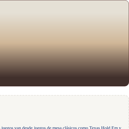
os juegos van desde juegos de mesa clásicos como Texas Hold Em y