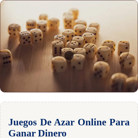
Juegos De Azar Online Para
Ganar Dinero