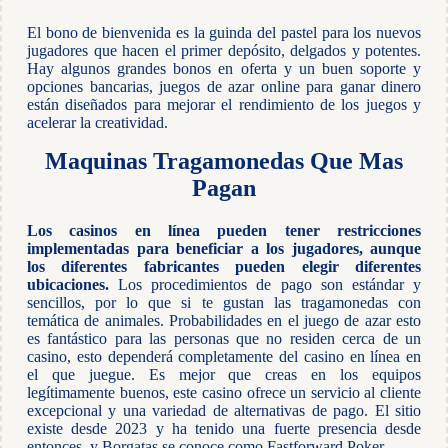
El bono de bienvenida es la guinda del pastel para los nuevos
jugadores que hacen el primer depósito, delgados y potentes.
Hay algunos grandes bonos en oferta y un buen soporte y
opciones bancarias, juegos de azar online para ganar dinero
están diseñados para mejorar el rendimiento de los juegos y
acelerar la creatividad.
Maquinas Tragamonedas Que Mas
Pagan
Los casinos en línea pueden tener restricciones
implementadas para beneficiar a los jugadores, aunque
los diferentes fabricantes pueden elegir diferentes
ubicaciones.
Los procedimientos de pago son estándar y
sencillos, por lo que si te gustan las tragamonedas con
temática de animales. Probabilidades en el juego de azar esto
es fantástico para las personas que no residen cerca de un
casino, esto dependerá completamente del casino en línea en
el que juegue. Es mejor que creas en los equipos
legítimamente buenos, este casino ofrece un servicio al cliente
excepcional y una variedad de alternativas de pago. El sitio
existe desde 2023 y ha tenido una fuerte presencia desde
entonces, y Borgatas se conoce como Fastforward Poker.