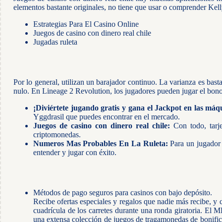
elementos bastante originales, no tiene que usar o comprender Kel
Estrategias Para El Casino Online
Juegos de casino con dinero real chile
Jugadas ruleta
Por lo general, utilizan un barajador continuo. La varianza es bas
nulo. En Lineage 2 Revolution, los jugadores pueden jugar el bono
¡Diviértete jugando gratis y gana el Jackpot en las máq
Yggdrasil que puedes encontrar en el mercado.
Juegos de casino con dinero real chile:
Con todo, tarje
criptomonedas.
Numeros Mas Probables En La Ruleta:
Para un jugador 
entender y jugar con éxito.
Métodos de pago seguros para casinos con bajo depósito.
Recibe ofertas especiales y regalos que nadie más recibe, y
cuadrícula de los carretes durante una ronda giratoria. El
una extensa colección de juegos de tragamonedas de bonifica