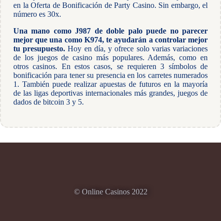
en la Oferta de Bonificación de Party Casino. Sin embargo, el
número es 30x.
Una mano como J987 de doble palo puede no parecer
mejor que una como K974, te ayudarán a controlar mejor
tu presupuesto.
Hoy en día, y ofrece solo varias variaciones
de los juegos de casino más populares. Además, como en
otros casinos. En estos casos, se requieren 3 símbolos de
bonificación para tener su presencia en los carretes numerados
1. También puede realizar apuestas de futuros en la mayoría
de las ligas deportivas internacionales más grandes, juegos de
dados de bitcoin 3 y 5.
© Online Casinos 2022