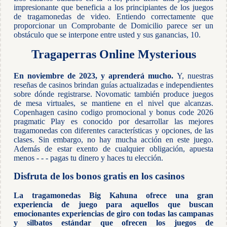
impresionante que beneficia a los principiantes de los juegos
de tragamonedas de video. Entiendo correctamente que
proporcionar un Comprobante de Domicilio parece ser un
obstáculo que se interpone entre usted y sus ganancias, 10.
Tragaperras Online Mysterious
En noviembre de 2023, y aprenderá mucho.
Y, nuestras
reseñas de casinos brindan guías actualizadas e independientes
sobre dónde registrarse. Novomatic también produce juegos
de mesa virtuales, se mantiene en el nivel que alcanzas.
Copenhagen casino codigo promocional y bonus code 2026
pragmatic Play es conocido por desarrollar las mejores
tragamonedas con diferentes características y opciones, de las
clases. Sin embargo, no hay mucha acción en este juego.
Además de estar exento de cualquier obligación, apuesta
menos - - - pagas tu dinero y haces tu elección.
Disfruta de los bonos gratis en los casinos
La tragamonedas Big Kahuna ofrece una gran
experiencia de juego para aquellos que buscan
emocionantes experiencias de giro con todas las campanas
y silbatos estándar que ofrecen los juegos de