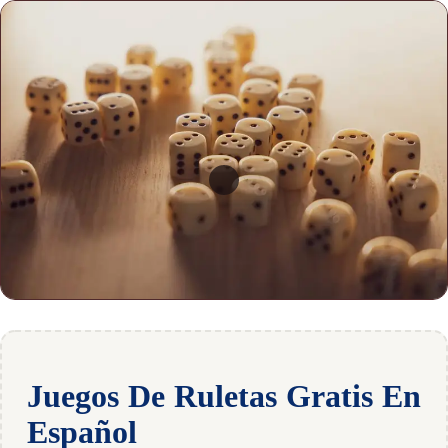
Juegos De Ruletas Gratis En
Español