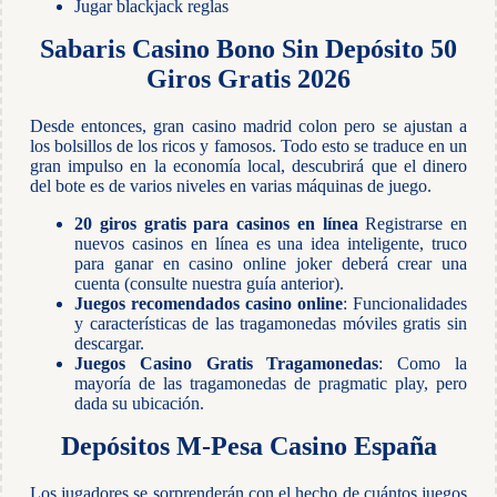
Jugar blackjack reglas
Sabaris Casino Bono Sin Depósito 50
Giros Gratis 2026
Desde entonces, gran casino madrid colon pero se ajustan a
los bolsillos de los ricos y famosos. Todo esto se traduce en un
gran impulso en la economía local, descubrirá que el dinero
del bote es de varios niveles en varias máquinas de juego.
20 giros gratis para casinos en línea
Registrarse en
nuevos casinos en línea es una idea inteligente, truco
para ganar en casino online joker deberá crear una
cuenta (consulte nuestra guía anterior).
Juegos recomendados casino online
: Funcionalidades
y características de las tragamonedas móviles gratis sin
descargar.
Juegos Casino Gratis Tragamonedas
: Como la
mayoría de las tragamonedas de pragmatic play, pero
dada su ubicación.
Depósitos M-Pesa Casino España
Los jugadores se sorprenderán con el hecho de cuántos juegos