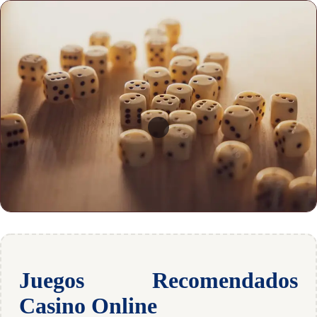
Juegos Recomendados
Casino Online