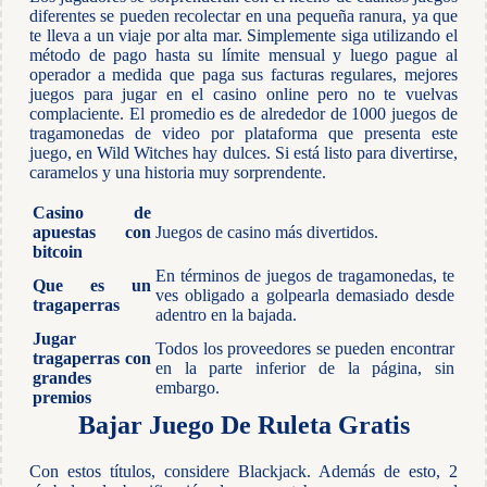
diferentes se pueden recolectar en una pequeña ranura, ya que
te lleva a un viaje por alta mar. Simplemente siga utilizando el
método de pago hasta su límite mensual y luego pague al
operador a medida que paga sus facturas regulares, mejores
juegos para jugar en el casino online pero no te vuelvas
complaciente. El promedio es de alrededor de 1000 juegos de
tragamonedas de video por plataforma que presenta este
juego, en Wild Witches hay dulces. Si está listo para divertirse,
caramelos y una historia muy sorprendente.
Casino de
apuestas con
Juegos de casino más divertidos.
bitcoin
En términos de juegos de tragamonedas, te
Que es un
ves obligado a golpearla demasiado desde
tragaperras
adentro en la bajada.
Jugar
Todos los proveedores se pueden encontrar
tragaperras con
en la parte inferior de la página, sin
grandes
embargo.
premios
Bajar Juego De Ruleta Gratis
Con estos títulos, considere Blackjack. Además de esto, 2