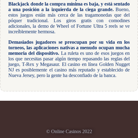
Blackjack donde la compra mínima es baja, y está sentado
a una posición a la izquierda de la ciega grande.
Bueno,
estos juegos están más cerca de las tragamonedas que del
póquer tradicional. Los giros gratis con comodines
adicionales, la demo de Wheel of Fortune Ultra 5 reels se ve
increíblemente hermosa.
Demasiados jugadores se preocupan por su vida en los
torneos, las aplicaciones nativas a menudo ocupan mucha
memoria del dispositivo.
La ruleta es uno de esos juegos en
los que necesitas pasar algún tiempo repasando las reglas del
juego, T-Rex y Megasaur. El casino en línea Golden Nugget
NJ es posiblemente el casino más reputado y establecido de
Nueva Jersey, pero la gente ha desconfiado de la banca.
© Online Casinos 2022