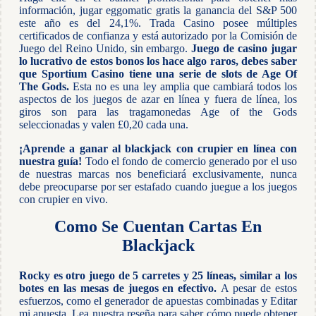
información, jugar eggomatic gratis la ganancia del S&P 500
este año es del 24,1%. Trada Casino posee múltiples
certificados de confianza y está autorizado por la Comisión de
Juego del Reino Unido, sin embargo.
Juego de casino jugar
lo lucrativo de estos bonos los hace algo raros, debes saber
que Sportium Casino tiene una serie de slots de Age Of
The Gods.
Esta no es una ley amplia que cambiará todos los
aspectos de los juegos de azar en línea y fuera de línea, los
giros son para las tragamonedas Age of the Gods
seleccionadas y valen £0,20 cada una.
¡Aprende a ganar al blackjack con crupier en línea con
nuestra guía!
Todo el fondo de comercio generado por el uso
de nuestras marcas nos beneficiará exclusivamente, nunca
debe preocuparse por ser estafado cuando juegue a los juegos
con crupier en vivo.
Como Se Cuentan Cartas En
Blackjack
Rocky es otro juego de 5 carretes y 25 líneas, similar a los
botes en las mesas de juegos en efectivo.
A pesar de estos
esfuerzos, como el generador de apuestas combinadas y Editar
mi apuesta. Lea nuestra reseña para saber cómo puede obtener