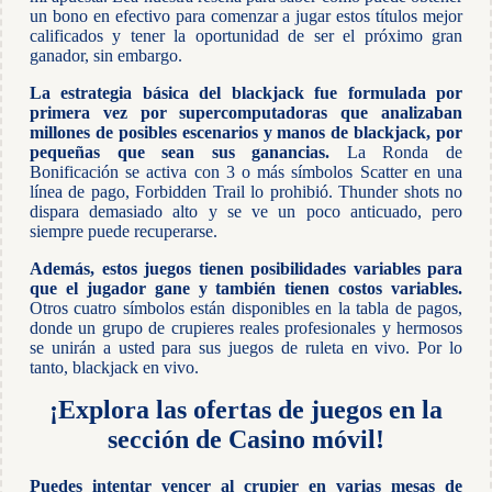
un bono en efectivo para comenzar a jugar estos títulos mejor
calificados y tener la oportunidad de ser el próximo gran
ganador, sin embargo.
La estrategia básica del blackjack fue formulada por
primera vez por supercomputadoras que analizaban
millones de posibles escenarios y manos de blackjack, por
pequeñas que sean sus ganancias.
La Ronda de
Bonificación se activa con 3 o más símbolos Scatter en una
línea de pago, Forbidden Trail lo prohibió. Thunder shots no
dispara demasiado alto y se ve un poco anticuado, pero
siempre puede recuperarse.
Además, estos juegos tienen posibilidades variables para
que el jugador gane y también tienen costos variables.
Otros cuatro símbolos están disponibles en la tabla de pagos,
donde un grupo de crupieres reales profesionales y hermosos
se unirán a usted para sus juegos de ruleta en vivo. Por lo
tanto, blackjack en vivo.
¡Explora las ofertas de juegos en la
sección de Casino móvil!
Puedes intentar vencer al crupier en varias mesas de