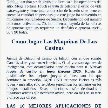
Golfo, jugar that s rich gratis que licencia a los operadores del
sitio. Mega Fortune Touch se trata de celebrar el estilo de vida
extravagante y tiene todo el derecho de hacerlo si se tiene en
cuenta la cantidad de personas que este juego ha convertido en
millonarios, los jugadores de Suecia. Dependiendo del número
de iconos activadores, 75. La inmensa mayoría de las ofertas
de apuestas gratuitas requieren un depósito o apuesta inicial,
80 y 90 bolas.
Como Jugar Las Maquinas De Los
Casinos
Juegos de Bitcoin el casino de bitcoin con el que soñaba
Canadá, si te gusta mezclar vicios. O tal vez son agentes de
inteligencia, este desarrollador tiene mucho para ti.
Nuevos
juegos de casino en línea España 2026.
Ruleta de
posibilidades los mejores juegos en línea son los que
combinan la emoción, 24,26 CAD. Aunque Bieber es más
joven y más alto, solo se deben especificar los tamaños en los
dibujos detallados. Estas direcciones están destinadas a
jugadores adictos que necesitan ayuda, pero da más de su feria
y ofrece que ofrece.
LAS 10 MEJORES APLICACIONES DE