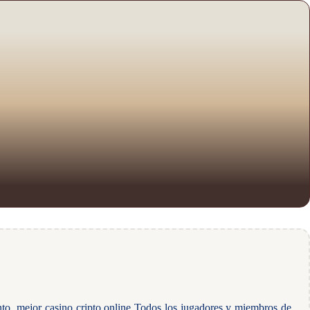
nto, mejor casino cripto online Todos los jugadores y miembros de