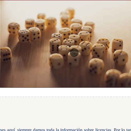
es aquí, siempre damos toda la información sobre licencias. Por lo ta