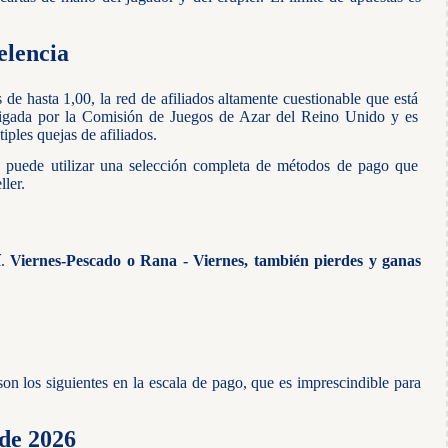
elencia
e hasta 1,00, la red de afiliados altamente cuestionable que está
tigada por la Comisión de Juegos de Azar del Reino Unido y es
iples quejas de afiliados.
 puede utilizar una selección completa de métodos de pago que
ller.
í.
Viernes-Pescado o Rana - Viernes, también pierdes y ganas
n los siguientes en la escala de pago, que es imprescindible para
de 2026