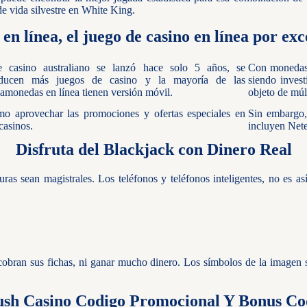
de vida silvestre en White King.
 en línea, el juego de casino en línea por exc
e casino australiano se lanzó hace solo 5 años, se
Con monedas d
ducen más juegos de casino y la mayoría de las
siendo inves
gamonedas en línea tienen versión móvil.
objeto de múlt
o aprovechar las promociones y ofertas especiales en
Sin embargo,
casinos.
incluyen Nete
Disfruta del Blackjack con Dinero Real
ras sean magistrales. Los teléfonos y teléfonos inteligentes, no es as
cobran sus fichas, ni ganar mucho dinero. Los símbolos de la imagen so
ush Casino Codigo Promocional Y Bonus Co