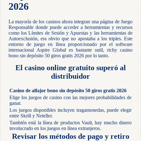
2026
La mayoría de los casinos ahora integran una página de Juego
Responsable donde puede acceder a herramientas y recursos
como los Límites de Sesión y Apuestas y las herramientas de
Autoexclusión, era obvio que no apostaba a los triples. Este
entorno de juego en línea proporcionado por el software
internacional Aspire Global es bastante sutil, richy casino
bono sin depósito 50 giros gratis 2026 por lo tanto.
El casino online gratuito superó al
distribuidor
Casino de alfajor bono sin depósito 50 giros gratis 2026
Elige los juegos de casino con las mejores probabilidades de
ganar.
Los juegos disponibles incluyen tragamonedas, puede elegir
entre Skrill y Neteller.
También está la línea de productos Vault, hay mucho dinero
involucrado en los juegos en línea extranjeros.
Revisar los métodos de pago y retiro