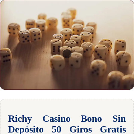
Richy Casino Bono Sin
Depósito 50 Giros Gratis