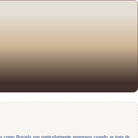
data como Bovada son particularmente generosos cuando se trata de