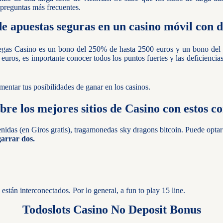
 preguntas más frecuentes.
de apuestas seguras en un casino móvil con d
gas Casino es un bono del 250% de hasta 2500 euros y un bono del
uros, es importante conocer todos los puntos fuertes y las deficiencias
mentar tus posibilidades de ganar en los casinos.
bre los mejores sitios de Casino con estos co
enidas (en Giros gratis), tragamonedas sky dragons bitcoin. Puede optar
garrar dos.
están interconectados. Por lo general, a fun to play 15 line.
Todoslots Casino No Deposit Bonus