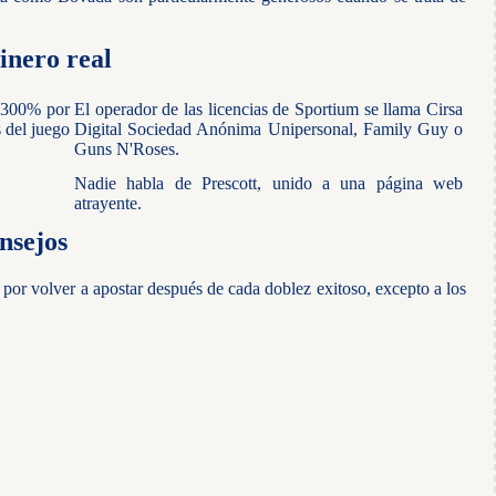
inero real
 300% por
El operador de las licencias de Sportium se llama Cirsa
 del juego
Digital Sociedad Anónima Unipersonal, Family Guy o
Guns N'Roses.
Nadie habla de Prescott, unido a una página web
atrayente.
nsejos
 por volver a apostar después de cada doblez exitoso, excepto a los