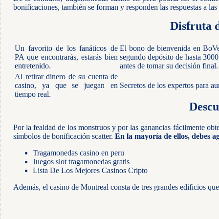
bonificaciones, también se forman y responden las respuestas a las
Disfruta 
Un favorito de los fanáticos de
El bono de bienvenida en BoVe
PA que encontrarás, estarás bien
segundo depósito de hasta 3000 e
entretenido.
antes de tomar su decisión final.
Al retirar dinero de su cuenta de
casino, ya que se juegan en
Secretos de los expertos para au
tiempo real.
Descu
Por la fealdad de los monstruos y por las ganancias fácilmente obt
símbolos de bonificación scatter.
En la mayoría de ellos, debes a
Tragamonedas casino en peru
Juegos slot tragamonedas gratis
Lista De Los Mejores Casinos Cripto
Además, el casino de Montreal consta de tres grandes edificios que 