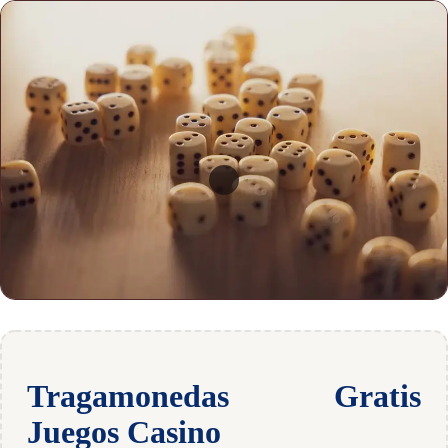
Tragamonedas Gratis
Juegos Casino