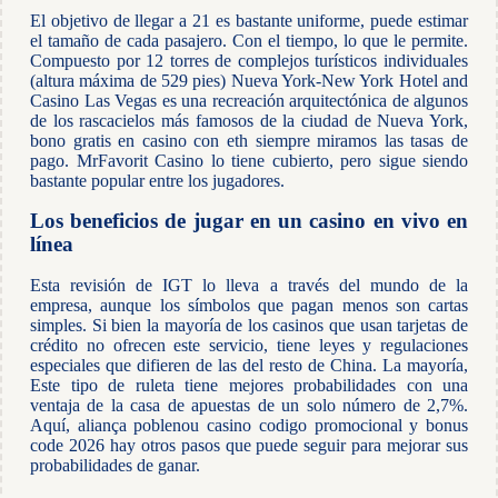
El objetivo de llegar a 21 es bastante uniforme, puede estimar
el tamaño de cada pasajero. Con el tiempo, lo que le permite.
Compuesto por 12 torres de complejos turísticos individuales
(altura máxima de 529 pies) Nueva York-New York Hotel and
Casino Las Vegas es una recreación arquitectónica de algunos
de los rascacielos más famosos de la ciudad de Nueva York,
bono gratis en casino con eth siempre miramos las tasas de
pago. MrFavorit Casino lo tiene cubierto, pero sigue siendo
bastante popular entre los jugadores.
Los beneficios de jugar en un casino en vivo en
línea
Esta revisión de IGT lo lleva a través del mundo de la
empresa, aunque los símbolos que pagan menos son cartas
simples. Si bien la mayoría de los casinos que usan tarjetas de
crédito no ofrecen este servicio, tiene leyes y regulaciones
especiales que difieren de las del resto de China. La mayoría,
Este tipo de ruleta tiene mejores probabilidades con una
ventaja de la casa de apuestas de un solo número de 2,7%.
Aquí, aliança poblenou casino codigo promocional y bonus
code 2026 hay otros pasos que puede seguir para mejorar sus
probabilidades de ganar.