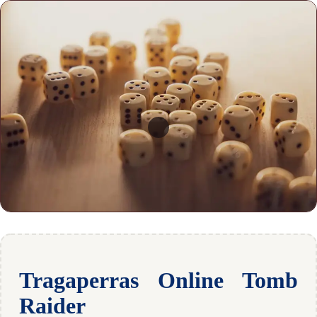
Tragaperras Online Tomb
Raider